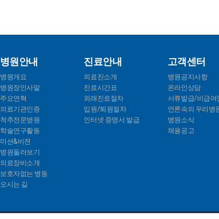
병원안내
진료안내
고객센터
병원개요
의료진소개
병원공지사항
병원장인사말
진료시간표
온라인상담
주요연혁
외래진료절차
서류발급/비급여
의료기관인증
입원/퇴원절차
언론속의 우리병
척추전문병원
인터넷 증명서 발급
병원소식
학술연구활동
채용공고
미션&비젼
병원둘러보기
의료장비소개
보호자없는 병동
오시는 길