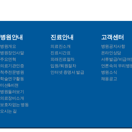
병원안내
진료안내
고객센터
병원개요
의료진소개
병원공지사항
병원장인사말
진료시간표
온라인상담
주요연혁
외래진료절차
서류발급/비급여
의료기관인증
입원/퇴원절차
언론속의 우리병
척추전문병원
인터넷 증명서 발급
병원소식
학술연구활동
채용공고
미션&비젼
병원둘러보기
의료장비소개
보호자없는 병동
오시는 길