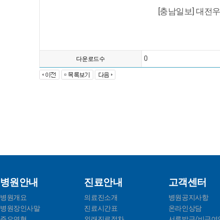
[충남일보] 대전
0
다운로드수
병원안내
진료안내
고객센터
병원개요
의료진소개
병원공지사항
병원장인사말
진료시간표
온라인상담
주요연혁
외래진료절차
서류발급/비급여