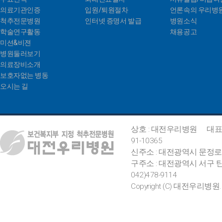
의료기관인증
입원/퇴원절차
언론속의 우리병
척추전문병원
인터넷 증명서 발급
병원소식
학술연구활동
채용공고
미션&비젼
병원둘러보기
의료장비소개
보호자없는 병동
오시는 길
상호 : 대전우리병원
대표
91-10365
신주소 : 대전광역시 문정로
구주소 : 대전광역시 서구 탄
042)478-9114
Copyright (C) 대전우리병원. All