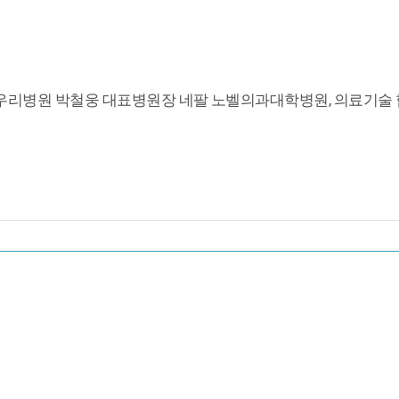
대전우리병원 박철웅 대표병원장 네팔 노벨의과대학병원, 의료기술 