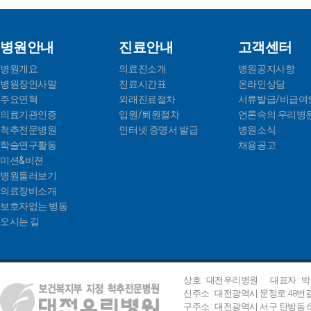
병원안내
진료안내
고객센터
병원개요
의료진소개
병원공지사항
병원장인사말
진료시간표
온라인상담
주요연혁
외래진료절차
서류발급/비급여
의료기관인증
입원/퇴원절차
언론속의 우리병
척추전문병원
인터넷 증명서 발급
병원소식
학술연구활동
채용공고
미션&비젼
병원둘러보기
의료장비소개
보호자없는 병동
오시는 길
상호 : 대전우리병원
대표자 : 
신주소 : 대전광역시 문정로 48번
구주소 : 대전광역시 서구 탄방동 642