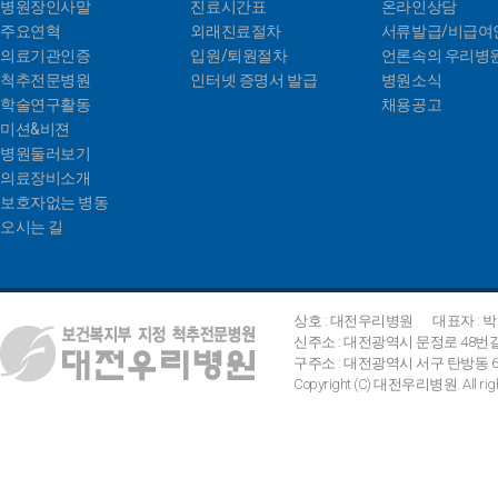
병원장인사말
진료시간표
온라인상담
주요연혁
외래진료절차
서류발급/비급여
의료기관인증
입원/퇴원절차
언론속의 우리병
척추전문병원
인터넷 증명서 발급
병원소식
학술연구활동
채용공고
미션&비젼
병원둘러보기
의료장비소개
보호자없는 병동
오시는 길
상호 : 대전우리병원
대표자 : 
신주소 : 대전광역시 문정로 48번
구주소 : 대전광역시 서구 탄방동 642
Copyright (C) 대전우리병원. All right