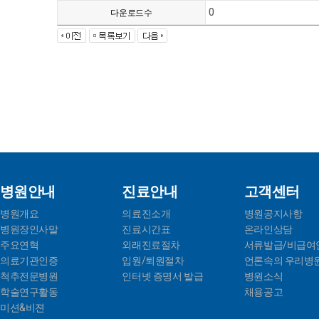
0
다운로드수
병원안내
진료안내
고객센터
병원개요
의료진소개
병원공지사항
병원장인사말
진료시간표
온라인상담
주요연혁
외래진료절차
서류발급/비급여
의료기관인증
입원/퇴원절차
언론속의 우리병
척추전문병원
인터넷 증명서 발급
병원소식
학술연구활동
채용공고
미션&비젼