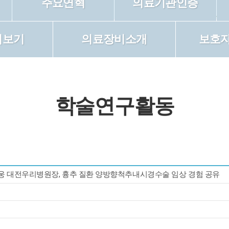
주요연혁
의료기관인증
러보기
의료장비소개
보호
학술연구활동
박철웅 대전우리병원장, 흉추 질환 양방향척추내시경수술 임상 경험 공유