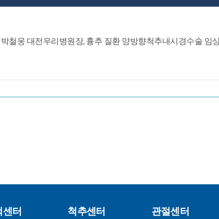
] 박철웅 대전우리병원장, 흉추 질환 양방향척추내시경수술 임상
객센터
척추센터
관절센터