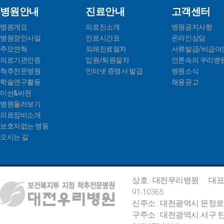
병원안내
진료안내
고객센터
병원개요
의료진소개
병원공지사항
병원장인사말
진료시간표
온라인상담
주요연혁
외래진료절차
서류발급/비급여
의료기관인증
입원/퇴원절차
언론속의 우리병
척추전문병원
인터넷 증명서 발급
병원소식
학술연구활동
채용공고
미션&비젼
병원둘러보기
의료장비소개
보호자없는 병동
오시는 길
상호 : 대전우리병원
대표
91-10365
신주소 : 대전광역시 문정로
구주소 : 대전광역시 서구 탄