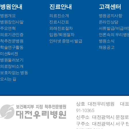
병원안내
진료안내
고객센터
병원개요
의료진소개
병원공지사항
병원장인사말
진료시간표
온라인상담
주요연혁
외래진료절차
서류발급/비급여
의료기관인증
입원/퇴원절차
언론속의 우리병
척추전문병원
인터넷 증명서 발급
병원소식
학술연구활동
채용공고
미션&비젼
병원둘러보기
의료장비소개
보호자없는 병동
오시는 길
상호 : 대전우리병원
대표
91-10365
신주소 : 대전광역시 문정로
구주소 : 대전광역시 서구 탄