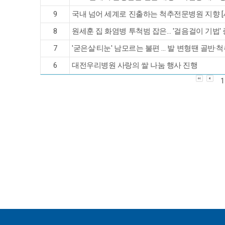
9
국내 넘어 세계로 진출하는 척추전문병원 지향 
8
원세훈 집 화염병 투척범 잡은… '걸음걸이 기법' 
7
'굳은살·티눈' 남모르는 불편 … 발 변형땐 골반·
6
대전우리병원 사랑의 쌀 나눔 행사 진행
1