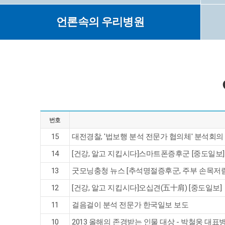
언론속의 우리병원
번호
15
대전경찰, '법보행 분석 전문가 협의체' 분석회의 개
14
[건강, 알고 지킵시다]스마트폰증후군 [중도일보]
13
굿모닝충청 뉴스 [추석명절증후군, 주부 손목저림은.
12
[건강, 알고 지킵시다]오십견(五十肩) [중도일보]
11
걸음걸이 분석 전문가 한국일보 보도
10
2013 올해의 존경받는 인물 대상 - 박철웅 대표