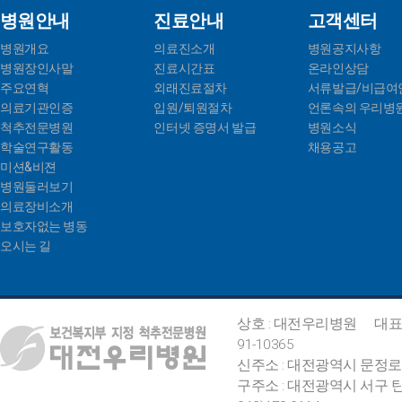
병원안내
진료안내
고객센터
병원개요
의료진소개
병원공지사항
병원장인사말
진료시간표
온라인상담
주요연혁
외래진료절차
서류발급/비급여
의료기관인증
입원/퇴원절차
언론속의 우리병
척추전문병원
인터넷 증명서 발급
병원소식
학술연구활동
채용공고
미션&비젼
병원둘러보기
의료장비소개
보호자없는 병동
오시는 길
상호 : 대전우리병원
대표
91-10365
신주소 : 대전광역시 문정로
구주소 : 대전광역시 서구 탄