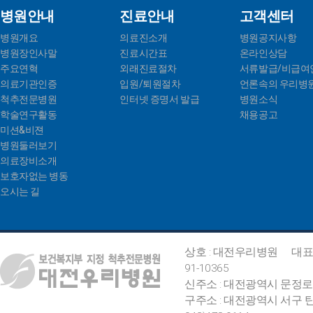
병원안내
진료안내
고객센터
병원개요
의료진소개
병원공지사항
병원장인사말
진료시간표
온라인상담
주요연혁
외래진료절차
서류발급/비급여
의료기관인증
입원/퇴원절차
언론속의 우리병
척추전문병원
인터넷 증명서 발급
병원소식
학술연구활동
채용공고
미션&비젼
병원둘러보기
의료장비소개
보호자없는 병동
오시는 길
상호 : 대전우리병원
대표
91-10365
신주소 : 대전광역시 문정로
구주소 : 대전광역시 서구 탄