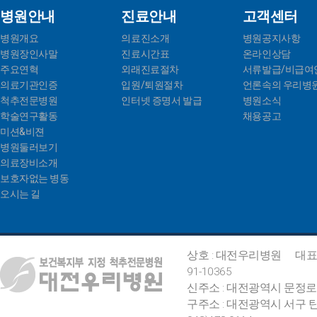
병원안내
진료안내
고객센터
병원개요
의료진소개
병원공지사항
병원장인사말
진료시간표
온라인상담
주요연혁
외래진료절차
서류발급/비급여
의료기관인증
입원/퇴원절차
언론속의 우리병
척추전문병원
인터넷 증명서 발급
병원소식
학술연구활동
채용공고
미션&비젼
병원둘러보기
의료장비소개
보호자없는 병동
오시는 길
상호 : 대전우리병원
대표
91-10365
신주소 : 대전광역시 문정로
구주소 : 대전광역시 서구 탄