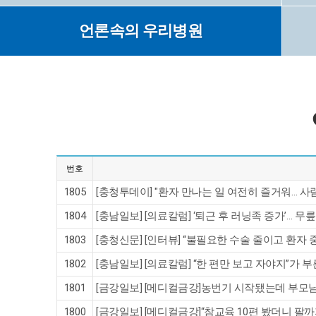
언론속의 우리병원
번호
1805
[충청투데이] "환자 만나는 일 여전히 즐거워… 사
1804
[충남일보] [의료칼럼] ‘퇴근 후 러닝족 증가’…
1803
[충청신문] [인터뷰] “불필요한 수술 줄이고 환자 
1802
[충남일보] [의료칼럼] “한 편만 보고 자야지”가
1801
[금강일보] [메디컬금강]농번기 시작됐는데 부모
1800
[금강일보] [메디컬금강]“참교육 10편 봤더니 팔