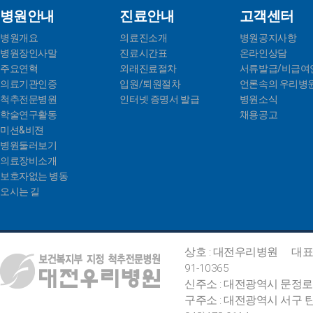
병원안내
진료안내
고객센터
병원개요
의료진소개
병원공지사항
병원장인사말
진료시간표
온라인상담
주요연혁
외래진료절차
서류발급/비급여
의료기관인증
입원/퇴원절차
언론속의 우리병
척추전문병원
인터넷 증명서 발급
병원소식
학술연구활동
채용공고
미션&비젼
병원둘러보기
의료장비소개
보호자없는 병동
오시는 길
상호 : 대전우리병원
대표
91-10365
신주소 : 대전광역시 문정로
구주소 : 대전광역시 서구 탄