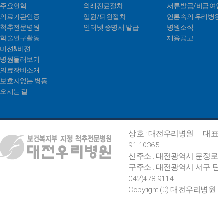
주요연혁
외래진료절차
서류발급/비급여
의료기관인증
입원/퇴원절차
언론속의 우리병
척추전문병원
인터넷 증명서 발급
병원소식
학술연구활동
채용공고
미션&비젼
병원둘러보기
의료장비소개
보호자없는 병동
오시는 길
상호 : 대전우리병원
대표
91-10365
신주소 : 대전광역시 문정로
구주소 : 대전광역시 서구 탄
042)478-9114
Copyright (C) 대전우리병원. All