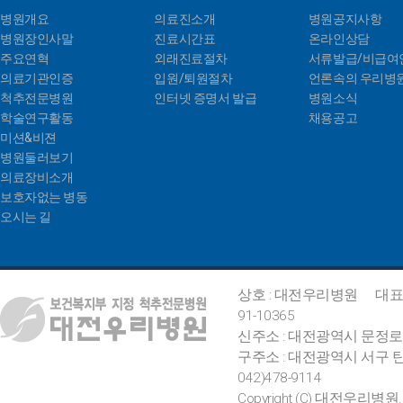
병원개요
의료진소개
병원공지사항
병원장인사말
진료시간표
온라인상담
주요연혁
외래진료절차
서류발급/비급여
의료기관인증
입원/퇴원절차
언론속의 우리병
척추전문병원
인터넷 증명서 발급
병원소식
학술연구활동
채용공고
미션&비젼
병원둘러보기
의료장비소개
보호자없는 병동
오시는 길
상호 : 대전우리병원
대표
91-10365
신주소 : 대전광역시 문정로
구주소 : 대전광역시 서구 탄
042)478-9114
Copyright (C) 대전우리병원. All