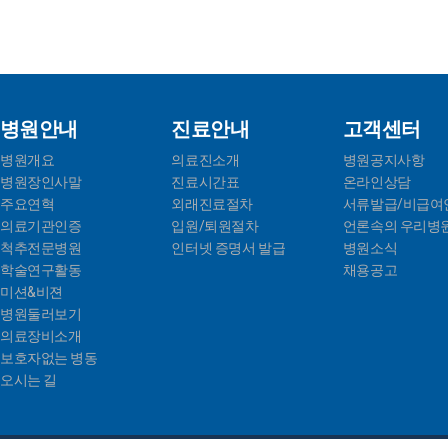
병원안내
진료안내
고객센터
병원개요
의료진소개
병원공지사항
병원장인사말
진료시간표
온라인상담
주요연혁
외래진료절차
서류발급/비급여
의료기관인증
입원/퇴원절차
언론속의 우리병
척추전문병원
인터넷 증명서 발급
병원소식
학술연구활동
채용공고
미션&비젼
병원둘러보기
의료장비소개
보호자없는 병동
오시는 길