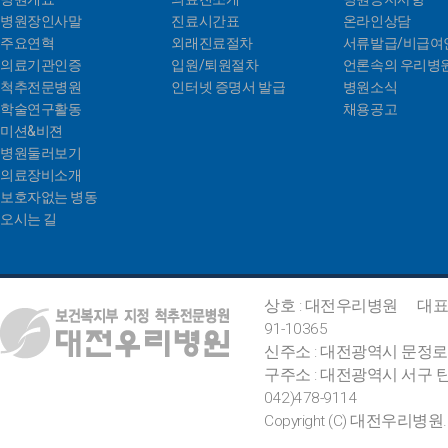
병원장인사말
진료시간표
온라인상담
주요연혁
외래진료절차
서류발급/비급여
의료기관인증
입원/퇴원절차
언론속의 우리병
척추전문병원
인터넷 증명서 발급
병원소식
학술연구활동
채용공고
미션&비젼
병원둘러보기
의료장비소개
보호자없는 병동
오시는 길
상호 : 대전우리병원
대표
91-10365
신주소 : 대전광역시 문정로
구주소 : 대전광역시 서구 탄
042)478-9114
Copyright (C) 대전우리병원. All