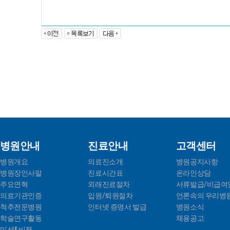
병원안내
진료안내
고객센터
병원개요
의료진소개
병원공지사항
병원장인사말
진료시간표
온라인상담
주요연혁
외래진료절차
서류발급/비급여
의료기관인증
입원/퇴원절차
언론속의 우리병
척추전문병원
인터넷 증명서 발급
병원소식
학술연구활동
채용공고
미션&비젼