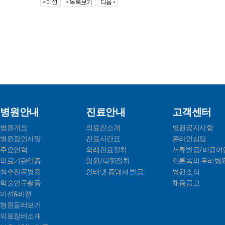
병원안내
진료안내
고객센터
병원개요
의료진소개
병원공지사항
병원장인사말
진료시간표
온라인상담
주요연혁
외래진료절차
서류발급/비급여
의료기관인증
입원/퇴원절차
언론속의 우리병
척추전문병원
인터넷 증명서 발급
병원소식
학술연구활동
채용공고
미션&비젼
병원둘러보기
의료장비소개