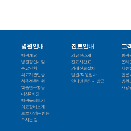
병원안내
진료안내
고
병원개요
의료진소개
병원
병원장인사말
진료시간표
온라
주요연혁
외래진료절차
서류
의료기관인증
입원/퇴원절차
언론
척추전문병원
인터넷 증명서 발급
병원
학술연구활동
채용
미션&비젼
병원둘러보기
의료장비소개
보호자없는 병동
오시는 길