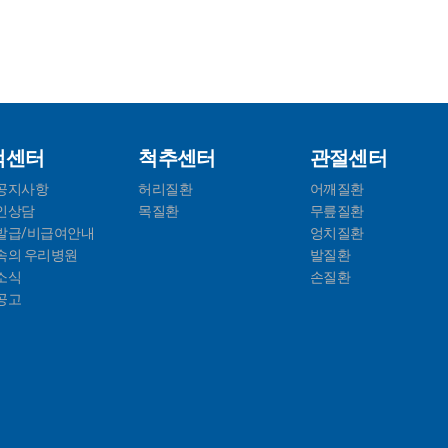
객센터
척추센터
관절센터
공지사항
허리질환
어깨질환
인상담
목질환
무릎질환
발급/비급여안내
엉치질환
속의 우리병원
발질환
소식
손질환
공고