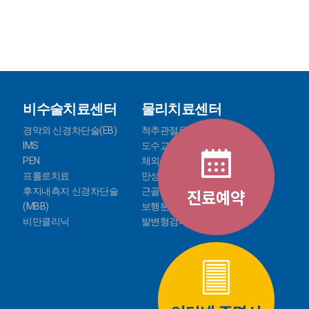
비수술치료센터
물리치료센터
경막외 신경차단술(EB)
척추관절물리치료
IMS
도수교정치료
PEN
체외충격파
프롤로치료
만성통증치료
후지내측지 신경차단술
근골격 검진 시스템
(MBB)
보행분석 / 족저압 검사
비만클리닉
발변형검사