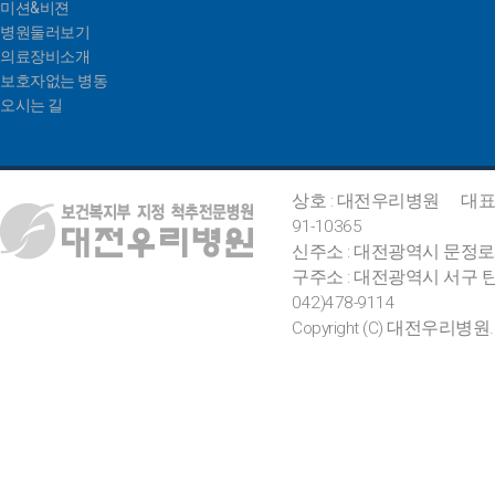
미션&비젼
병원둘러보기
의료장비소개
보호자없는 병동
오시는 길
상호 : 대전우리병원
대표
91-10365
신주소 : 대전광역시 문정로
구주소 : 대전광역시 서구 탄
042)478-9114
Copyright (C) 대전우리병원. All