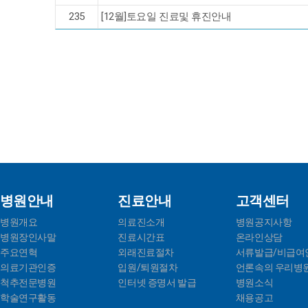
235
[12월]토요일 진료및 휴진안내
병원안내
진료안내
고객센터
병원개요
의료진소개
병원공지사항
병원장인사말
진료시간표
온라인상담
주요연혁
외래진료절차
서류발급/비급여
의료기관인증
입원/퇴원절차
언론속의 우리병
척추전문병원
인터넷 증명서 발급
병원소식
학술연구활동
채용공고