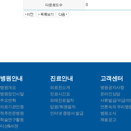
0
다운로드수
병원안내
진료안내
고객센터
병원개요
의료진소개
병원공지사항
병원장인사말
진료시간표
온라인상담
주요연혁
외래진료절차
서류발급/비급여
의료기관인증
입원/퇴원절차
언론속의 우리병
척추전문병원
인터넷 증명서 발급
병원소식
학술연구활동
채용공고
미션&비젼