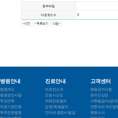
첨부파일
0
다운로드수
병원안내
진료안내
고객센터
병원개요
의료진소개
병원공지사항
병원장인사말
진료시간표
온라인상담
주요연혁
외래진료절차
서류발급/비급여
의료기관인증
입원/퇴원절차
언론속의 우리병
척추전문병원
인터넷 증명서 발급
병원소식