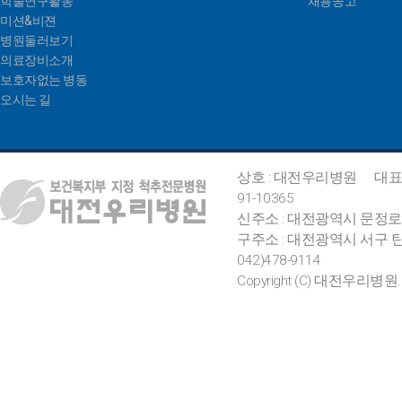
학술연구활동
채용공고
미션&비젼
병원둘러보기
의료장비소개
보호자없는 병동
오시는 길
상호 : 대전우리병원
대표
91-10365
신주소 : 대전광역시 문정로
구주소 : 대전광역시 서구 탄
042)478-9114
Copyright (C) 대전우리병원. All