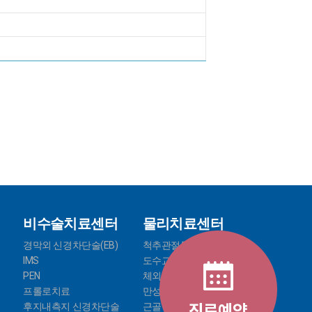
비수술치료센터
물리치료센터
경막외 신경차단술(EB)
척추관절물리치료
IMS
도수교정치료
PEN
체외충격파
프롤로치료
만성통증치료
후지내측지 신경차단술
근골격 검진 시스템