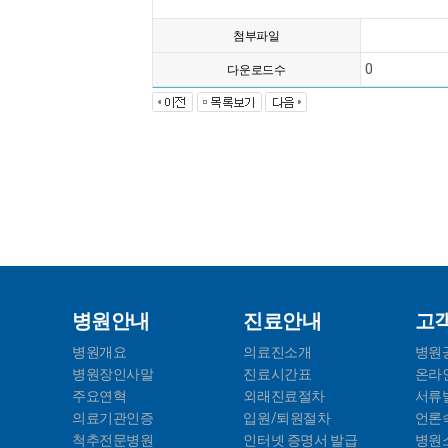
첨부파일
0
다운로드수
병원안내
진료안내
고
병원개요
의료진소개
병원
병원장인사말
진료시간표
온라
주요연혁
외래진료절차
서류
의료기관인증
입원/퇴원절차
언론
척추전문병원
인터넷 증명서 발급
병원