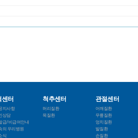
객센터
척추센터
관절센터
공지사항
허리질환
어깨질환
인상담
목질환
무릎질환
발급/비급여안내
엉치질환
속의 우리병원
발질환
소식
손질환