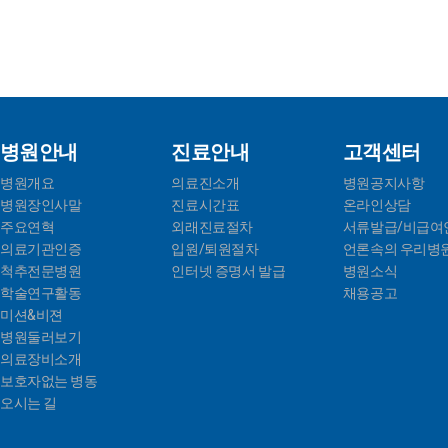
병원안내
진료안내
고객센터
병원개요
의료진소개
병원공지사항
병원장인사말
진료시간표
온라인상담
주요연혁
외래진료절차
서류발급/비급여
의료기관인증
입원/퇴원절차
언론속의 우리병
척추전문병원
인터넷 증명서 발급
병원소식
학술연구활동
채용공고
미션&비젼
병원둘러보기
의료장비소개
보호자없는 병동
오시는 길