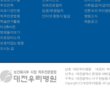
주요연혁
외래진료절차
서류발급/비급여
의료기관인증
입원/퇴원절차
언론속의 우리병
척추전문병원
인터넷 증명서 발급
병원소식
학술연구활동
채용공고
미션&비젼
병원둘러보기
의료장비소개
보호자없는 병동
오시는 길
상호 : 대전우리병원
대표자 : 
신주소 : 대전광역시 문정로 48번
구주소 : 대전광역시 서구 탄방동 642
Copyright (C) 대전우리병원. All right