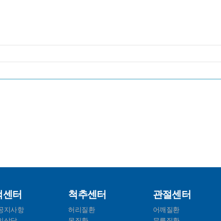
객센터
척추센터
관절센터
공지사항
허리질환
어깨질환
인상담
목질환
무릎질환