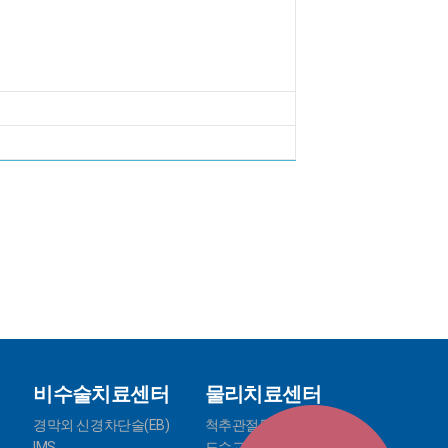
비수술치료센터
물리치료센터
경막외 신경차단술(EB)
척추관절물리치료
IMS
도수교정치료