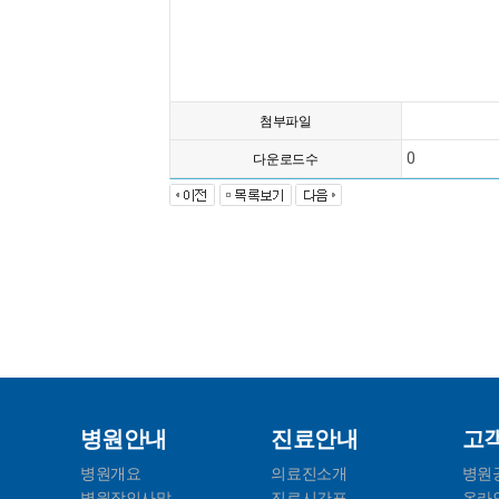
첨부파일
0
다운로드수
병원안내
진료안내
고
병원개요
의료진소개
병원
병원장인사말
진료시간표
온라