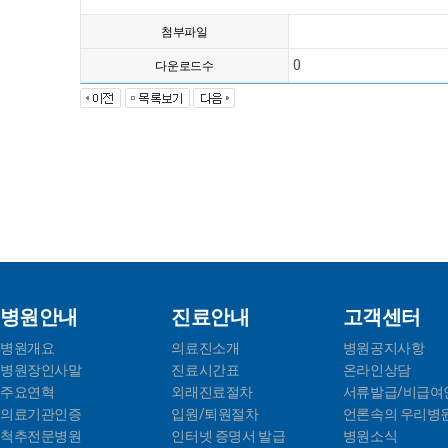
첨부파일
0
다운로드수
병원안내
진료안내
고객센터
병원개요
의료진소개
병원공지사항
병원장인사말
진료시간표
온라인상담
주요연혁
외래진료절차
서류발급/비급여
의료기관인증
입원/퇴원절차
언론속의 우리병
척추전문병원
인터넷 증명서 발급
병원소식