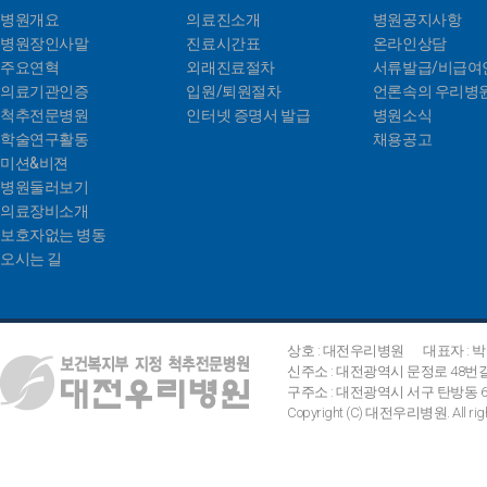
병원개요
의료진소개
병원공지사항
병원장인사말
진료시간표
온라인상담
주요연혁
외래진료절차
서류발급/비급여
의료기관인증
입원/퇴원절차
언론속의 우리병
척추전문병원
인터넷 증명서 발급
병원소식
학술연구활동
채용공고
미션&비젼
병원둘러보기
의료장비소개
보호자없는 병동
오시는 길
상호 : 대전우리병원
대표자 : 
신주소 : 대전광역시 문정로 48번
구주소 : 대전광역시 서구 탄방동 642
Copyright (C) 대전우리병원. All right