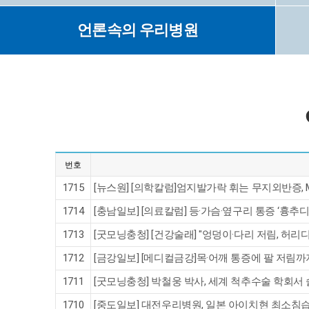
언론속의 우리병원
번호
1715
[뉴스원] [의학칼럼]엄지발가락 휘는 무지외반증, M
1714
[충남일보] [의료칼럼] 등·가슴·옆구리 통증 ‘흉추
1713
[굿모닝충청] [건강술래] "엉덩이·다리 저림, 허리
1712
[금강일보] [메디컬금강]목·어깨 통증에 팔 저림까
1711
[굿모닝충청] 박철웅 박사, 세계 척추수술 학회서
1710
[중도일보] 대전우리병원, 일본 아이치현 최소침