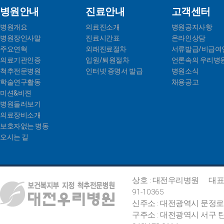
병원안내
진료안내
고객센터
병원개요
의료진소개
병원공지사항
병원장인사말
진료시간표
온라인상담
주요연혁
외래진료절차
서류발급/비급여
의료기관인증
입원/퇴원절차
언론속의 우리병
척추전문병원
인터넷 증명서 발급
병원소식
학술연구활동
채용공고
미션&비젼
병원둘러보기
의료장비소개
보호자없는 병동
오시는 길
상호 : 대전우리병원
대표
91-10365
신주소 : 대전광역시 문정로
구주소 : 대전광역시 서구 탄