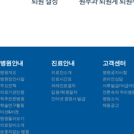
병원안내
진료안내
고객센터
병원개요
의료진소개
병원공지사항
병원장인사말
진료시간표
온라인상담
주요연혁
외래진료절차
서류발급/비급여
의료기관인증
입원/퇴원절차
언론속의 우리병
척추전문병원
인터넷 증명서 발급
병원소식
학술연구활동
채용공고
미션&비젼
병원둘러보기
의료장비소개
보호자없는 병동