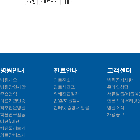
병원안내
진료안내
고객센터
병원개요
의료진소개
병원공지사항
병원장인사말
진료시간표
온라인상담
주요연혁
외래진료절차
서류발급/비급여
의료기관인증
입원/퇴원절차
언론속의 우리병
척추전문병원
인터넷 증명서 발급
병원소식
학술연구활동
채용공고
미션&비젼
병원둘러보기
의료장비소개