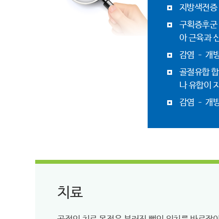
지방색전증 
구획증후군 
아 근육과 
감염 – 개
골절유합 합
나 유합이 
감염 – 개
치료