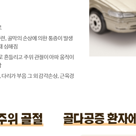
로
경련, 골막의 손상에 의한 통증이 발생
때 심해짐
로 흔들리고 주위 관절이 아파 움직이
함
 다리가 부음 그 외 감각손상, 근육경