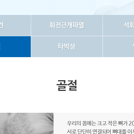
견
회전근개파열
석회
절
타박상
골절
우리의 몸에는 크고 작은 뼈가 2
서로 단단히 연결되어 뼈대를 이