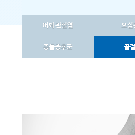
어깨 관절염
오십
충돌증후군
골